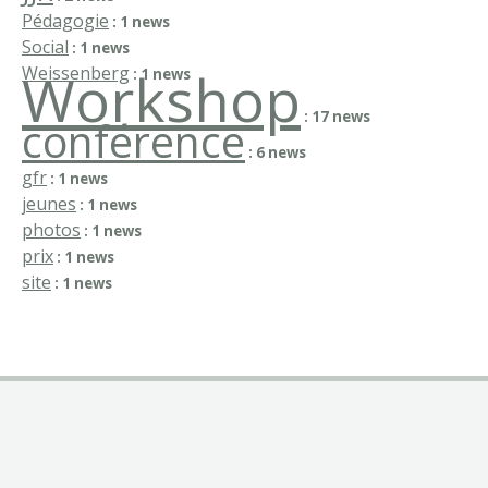
Pédagogie
: 1 news
Social
: 1 news
Weissenberg
Workshop
: 1 news
: 17 news
conférence
: 6 news
gfr
: 1 news
jeunes
: 1 news
photos
: 1 news
prix
: 1 news
site
: 1 news