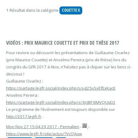
1 Résultat dans la catégorie
COUETTE
X
VIDÉOS : PRIX MAURICE COUETTE ET PRIX DE THÈSE 2017
Pour revivre ou découvrir les présentations de Guillaume Ovarlez
(prix Maurice Couette) et Anselmo Pereira (prix de thèse) lors du
congrès du GFR 2017 à Nice, n'hésitez pas à cliquer sur les liens ci-
dessous !
Guillaume Ovarlez :
https://partage.legfr.social/index.php/s/ug25vSvEfExKacE
Anselmo Pereira :
https://partage.legfr.social/index.php/s/3jcIBF3IMVQUqD2
Le programme de l’événement est toujours disponible sur
http://2017.legfr.fr
.
Mon Nov 27 15:04:29 2017 - Permalien
-
-
https://www.legfr.fr/site/actus/?VcQAow