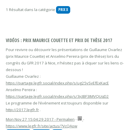
1 Résultat dans la catégorie
PRIX
X
VIDÉOS : PRIX MAURICE COUETTE ET PRIX DE THÈSE 2017
Pour revivre ou découvrir les présentations de Guillaume Ovarlez
(prix Maurice Couette) et Anselmo Pereira (prix de thèse) lors du
congrès du GFR 2017 à Nice, n'hésitez pas à cliquer sur les liens ci-
dessous !
Guillaume Ovarlez :
https://partage.legfr.social/index.php/s/ug25vSvEfExKacE
Anselmo Pereira :
https://partage.legfr.social/index.php/s/3jcIBF3IMVQUqD2
Le programme de l’événement est toujours disponible sur
http://2017.legfr.fr
.
Mon Nov 27 15:04:29 2017 - Permalien
-
-
https://www.legfr.fr/site/actus/?VcQAow