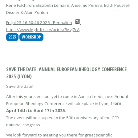
René Fulchiron, Elisabeth Lemaire, Anselmo Pereira, Edith Peuvrel-
Disdier & Alain Ponton
Fri Jul 25 16:50:46 2025 - Permalien
-
-
https://www.legfr.fr/site/actus/?MvJ7cA
2025
WORKSHOP
SAVE THE DATE: ANNUAL EUROPEAN RHEOLOGY CONFERENCE
2025 (LYON)
Save the date!
After this year's edition, yet to come in April in Leeds, next Annual
European Rheology Conference will take place in Lyon,
from
April 14th to April 17th 2025
.
The event will be coupled to the 59th anniversary of the GFR
national congress.
We look forward to meeting you there for great scientific