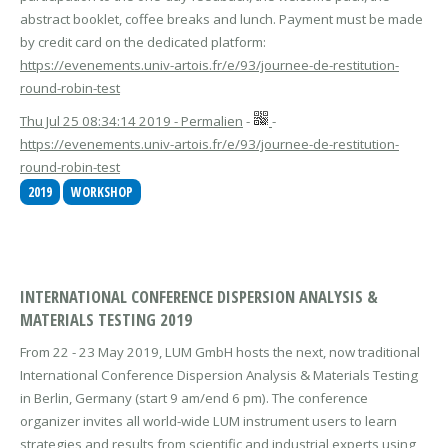
abstract booklet, coffee breaks and lunch. Payment must be made
by credit card on the dedicated platform:
https://evenements.univ-artois.fr/e/93/journee-de-restitution-
round-robin-test
Thu Jul 25 08:34:14 2019 - Permalien
-
-
https://evenements.univ-artois.fr/e/93/journee-de-restitution-
round-robin-test
2019
WORKSHOP
INTERNATIONAL CONFERENCE DISPERSION ANALYSIS &
MATERIALS TESTING 2019
From 22 - 23 May 2019, LUM GmbH hosts the next, now traditional
International Conference Dispersion Analysis & Materials Testing
in Berlin, Germany (start 9 am/end 6 pm). The conference
organizer invites all world-wide LUM instrument users to learn
strategies and results from scientific and industrial experts using