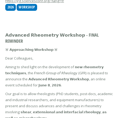
https://jrg.sciencesconf.org/?lang=fr
2026
WORKSHOP
𝗔𝗱𝘃𝗮𝗻𝗰𝗲𝗱 𝗥𝗵𝗲𝗼𝗺𝗲𝘁𝗿𝘆 𝗪𝗼𝗿𝗸𝘀𝗵𝗼𝗽 - FINAL
REMINDER
🚨 𝗔𝗽𝗽𝗿𝗼𝗮𝗰𝗵𝗶𝗻𝗴 𝗪𝗼𝗿𝗸𝘀𝗵𝗼𝗽 🚨
Dear Colleagues,
Aiming to shed light on the development of 𝗻𝗲𝘄 𝗿𝗵𝗲𝗼𝗺𝗲𝘁𝗿𝘆
𝘁𝗲𝗰𝗵𝗻𝗶𝗾𝘂𝗲𝘀, the 𝘍𝘳𝘦𝘯𝘤𝘩 𝘎𝘳𝘰𝘶𝘱 𝘰𝘧 𝘙𝘩𝘦𝘰𝘭𝘰𝘨𝘺 (GFR) is pleased to
announce the 𝗔𝗱𝘃𝗮𝗻𝗰𝗲𝗱 𝗥𝗵𝗲𝗼𝗺𝗲𝘁𝗿𝘆 𝗪𝗼𝗿𝗸𝘀𝗵𝗼𝗽, an online
event scheduled for 𝗝𝘂𝗻𝗲 𝟴, 𝟮𝟬𝟮𝟲.
Our goal is to allow rheologists (PhD students, post-docs, academic
and industrial researchers, and equipment manufacturers) to
present and discuss advances and challenges in rheometry
involving 𝘀𝗵𝗲𝗮𝗿, 𝗲𝘅𝘁𝗲𝗻𝘀𝗶𝗼𝗻𝗮𝗹 𝗮𝗻𝗱 𝗶𝗻𝘁𝗲𝗿𝗳𝗮𝗰𝗶𝗮𝗹 𝗿𝗵𝗲𝗼𝗹𝗼𝗴𝘆, 𝗮𝘀
𝘄𝗲𝗹𝗹 𝗮𝘀 𝗺𝗶𝗰𝗿𝗼𝗿𝗵𝗲𝗼𝗹𝗼𝗴𝘆.