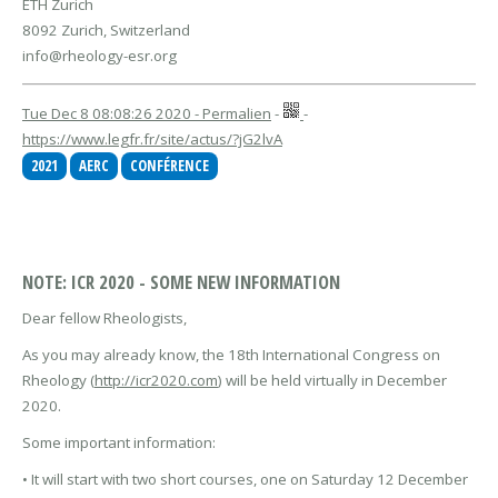
ETH Zurich
8092 Zurich, Switzerland
info@rheology-esr.org
Tue Dec 8 08:08:26 2020 - Permalien
-
-
https://www.legfr.fr/site/actus/?jG2lvA
2021
AERC
CONFÉRENCE
NOTE: ICR 2020 - SOME NEW INFORMATION
Dear fellow Rheologists,
As you may already know, the 18th International Congress on
Rheology (
http://icr2020.com
) will be held virtually in December
2020.
Some important information:
• It will start with two short courses, one on Saturday 12 December