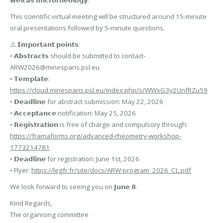
This scientific virtual meeting will be structured around 15-minute
oral presentations followed by 5-minute questions.
⚠️ 𝗜𝗺𝗽𝗼𝗿𝘁𝗮𝗻𝘁 𝗽𝗼𝗶𝗻𝘁𝘀:
• 𝗔𝗯𝘀𝘁𝗿𝗮𝗰𝘁𝘀 should be submitted to contact-
ARW2026@minesparis.psl.eu
• 𝗧𝗲𝗺𝗽𝗹𝗮𝘁𝗲:
https://cloud.minesparis.psl.eu/index.php/s/WWxG3y2UnfRZu59
• 𝗗𝗲𝗮𝗱𝗹𝗶𝗻𝗲 for abstract submission: May 22, 2026
• 𝗔𝗰𝗰𝗲𝗽𝘁𝗮𝗻𝗰𝗲 notification: May 25, 2026
• 𝗥𝗲𝗴𝗶𝘀𝘁𝗿𝗮𝘁𝗶𝗼𝗻 is free of charge and compulsory through:
https://framaforms.org/advanced-rheometry-workshop-
1773214781
• 𝗗𝗲𝗮𝗱𝗹𝗶𝗻𝗲 for registration: June 1st, 2026
• Flyer:
https://legfr.fr/site/docs/ARW-program_2026_CL.pdf
We look forward to seeing you on 𝗝𝘂𝗻𝗲 𝟴.
Kind Regards,
The organising committee