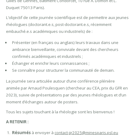
Gilles de Gennes, bâtiment Condorcet, 10 rue A. Domon et L.
Duquet 75013 Paris).
L’objectif de cette journée scientifique est de permettre aux jeunes
rhéologues (doctorant.e.s, post-doctorant.e.s, récemment
embauché.e.s académiques ou industriels) de :
Présenter (en français ou anglais) leurs travaux dans une
ambiance bienveillante, conviviale devant des chercheurs
confirmés académiques et industriels ;
Échanger et enrichir leurs connaissances ;
Se connaître pour structurer la communauté de demain.
La journée sera articulée autour d’une conférence plénière
animée par Arnaud Poulesquen (chercheur au CEA, prix du GFR en
2023), suivie de présentations par des jeunes rhéologues et d’un
moment d’échanges autour de posters.
Tous les sujets touchant à la rhéologie sont les bienvenus !
A RETENIR :
Résumés
à envoyer à
contact-jjr2025@minesparis.psl.eu