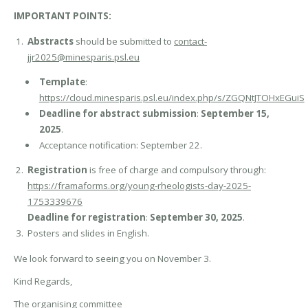
IMPORTANT POINTS:
Abstracts
should be submitted to
contact-
jjr2025@minesparis.psl.eu
Template
:
https://cloud.minesparis.psl.eu/index.php/s/ZGQNtJTOHxEGuiS
Deadline for abstract submission
:
September 15,
2025
.
Acceptance notification: September 22.
Registration
is free of charge and compulsory through:
https://framaforms.org/young-rheologists-day-2025-
1753339676
Deadline for registration
:
September 30, 2025
.
Posters and slides in English.
We look forward to seeing you on November 3.
Kind Regards,
The organising committee