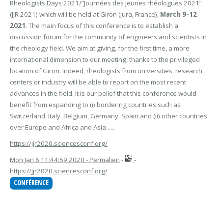
Rheologists Days 2021/”Journées des jeunes rhéologues 2021”
(JJR 2021) which will be held at Giron (Jura, France),
March 9-12
2021
. The main focus of this conference is to establish a
discussion forum for the community of engineers and scientists in
the rheology field. We aim at giving, for the first time, a more
international dimension to our meeting, thanks to the privileged
location of Giron. Indeed, rheologists from universities, research
centers or industry will be able to report on the most recent
advances in the field. It is our belief that this conference would
benefit from expanding to (i) bordering countries such as
Switzerland, Italy, Belgium, Germany, Spain and (ii) other countries
over Europe and Africa and Asia .....
https://jjr2020.sciencesconf.org/
Mon Jan 6 11:44:59 2020 - Permalien
-
-
https://jjr2020.sciencesconf.org/
CONFÉRENCE