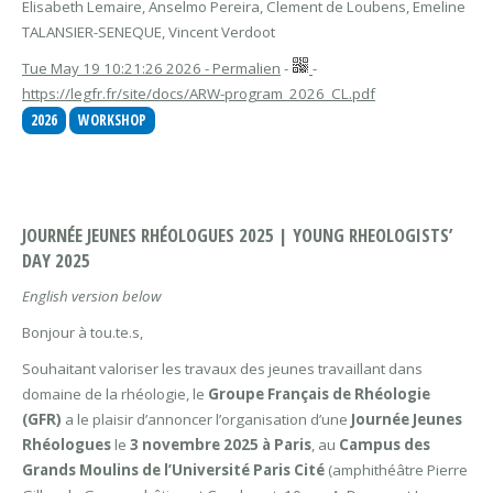
Elisabeth Lemaire, Anselmo Pereira, Clement de Loubens, Emeline
TALANSIER-SENEQUE, Vincent Verdoot
Tue May 19 10:21:26 2026 - Permalien
-
-
https://legfr.fr/site/docs/ARW-program_2026_CL.pdf
2026
WORKSHOP
JOURNÉE JEUNES RHÉOLOGUES 2025 | YOUNG RHEOLOGISTS’
DAY 2025
English version below
Bonjour à tou.te.s,
Souhaitant valoriser les travaux des jeunes travaillant dans
domaine de la rhéologie, le
Groupe Français de Rhéologie
(GFR)
a le plaisir d’annoncer l’organisation d’une
Journée Jeunes
Rhéologues
le
3 novembre 2025 à Paris
, au
Campus des
Grands Moulins de l’Université Paris Cité
(amphithéâtre Pierre