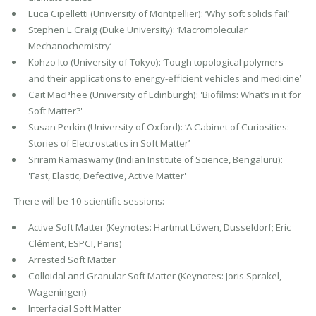
Luca Cipelletti (University of Montpellier): ‘Why soft solids fail’
Stephen L Craig (Duke University): ‘Macromolecular
Mechanochemistry’
Kohzo Ito (University of Tokyo): ‘Tough topological polymers
and their applications to energy-efficient vehicles and medicine’
Cait MacPhee (University of Edinburgh): 'Biofilms: What’s in it for
Soft Matter?'
Susan Perkin (University of Oxford): ‘A Cabinet of Curiosities:
Stories of Electrostatics in Soft Matter’
Sriram Ramaswamy (Indian Institute of Science, Bengaluru):
'Fast, Elastic, Defective, Active Matter'
There will be 10 scientific sessions:
Active Soft Matter (Keynotes: Hartmut Löwen, Dusseldorf; Eric
Clément, ESPCI, Paris)
Arrested Soft Matter
Colloidal and Granular Soft Matter (Keynotes: Joris Sprakel,
Wageningen)
Interfacial Soft Matter