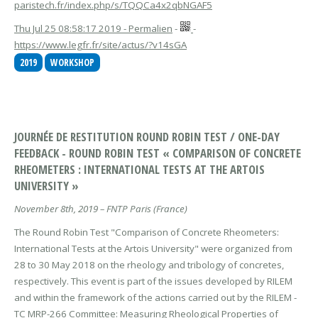
paristech.fr/index.php/s/TQQCa4x2qbNGAF5
Thu Jul 25 08:58:17 2019 - Permalien
-
-
https://www.legfr.fr/site/actus/?v14sGA
2019
WORKSHOP
JOURNÉE DE RESTITUTION ROUND ROBIN TEST / ONE-DAY
FEEDBACK - ROUND ROBIN TEST « COMPARISON OF CONCRETE
RHEOMETERS : INTERNATIONAL TESTS AT THE ARTOIS
UNIVERSITY »
November 8th, 2019 – FNTP Paris (France)
The Round Robin Test "Comparison of Concrete Rheometers:
International Tests at the Artois University" were organized from
28 to 30 May 2018 on the rheology and tribology of concretes,
respectively. This event is part of the issues developed by RILEM
and within the framework of the actions carried out by the RILEM -
TC MRP-266 Committee: Measuring Rheological Properties of