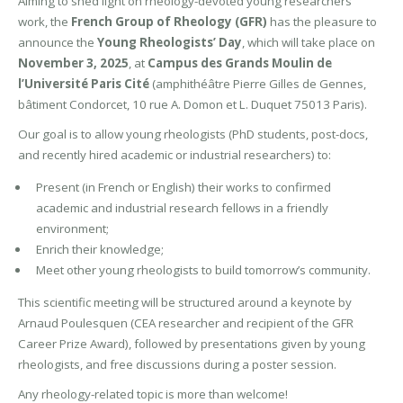
Aiming to shed light on rheology-devoted young researchers’
work, the
French Group of Rheology (GFR)
has the pleasure to
announce the
Young Rheologists’ Day
, which will take place on
November 3, 2025
, at
Campus des Grands Moulin de
l’Université Paris Cité
(amphithéâtre Pierre Gilles de Gennes,
bâtiment Condorcet, 10 rue A. Domon et L. Duquet 75013 Paris).
Our goal is to allow young rheologists (PhD students, post-docs,
and recently hired academic or industrial researchers) to:
Present (in French or English) their works to confirmed
academic and industrial research fellows in a friendly
environment;
Enrich their knowledge;
Meet other young rheologists to build tomorrow’s community.
This scientific meeting will be structured around a keynote by
Arnaud Poulesquen (CEA researcher and recipient of the GFR
Career Prize Award), followed by presentations given by young
rheologists, and free discussions during a poster session.
Any rheology-related topic is more than welcome!