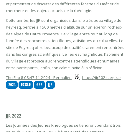
et permettent de discuter des différentes facettes du métier de
chercheur et des enjeux actuels de la rhéologie.
Cette année, les JJR sont organisées dans le très beau village de
Peyresq, perché à 1500 mètres d'altitude sur un éperon rocheux
des Alpes de Haute Provence. Ce village abrite tout au long de
l’année des rencontres scientifiques, artistiques ou culturelles. Le
site de Peyresq offre beaucoup de qualités rarement rencontrées
dans les congrès scientifiques. Le lieu est magnifique, l’isolement
du village est propice aux rencontres scientifiques et humaines
entre participants ; enfin, son calme invite à la réflexion.
Thu Feb 8 08:47:11 2024 - Permalien
-
-
https://jjr2024.legfr.fr
2024
ECOLE
GFR
JJR
JJR 2022
Les Journées des Jeunes Rhéologues se tiendront pendant trois
jours, du 22 au 24 juin 2022, à l’Université de Bretagne