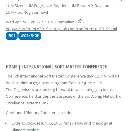
LUMiSizer, LUMiFuge, LUMiReader, LUMiReader X-Ray and
LUMiFrac. Register now!
Wed Apr 24 13:05:27 2019 - Permalien
-
-
https://conference2019.lum-gmbh.com/conference_2019.html
2019
WORKSHOP
HOME | INTERNATIONAL SOFT MATTER CONFERENCE
The 5th International Soft Matter Conference (ISMC2019) will be
held in Edinburgh, United Kingdom from 3-7 June 2019.
The Organisers are looking forward to welcoming you to this
Conference, held under the auspices of the SoftComp Network of
Excellence (external link).
Confirmed Plenary Speakers include:
Lydéric Bocquet (CNRS, ENS, Paris): ‘Flow and rheology at
ultimate scales’