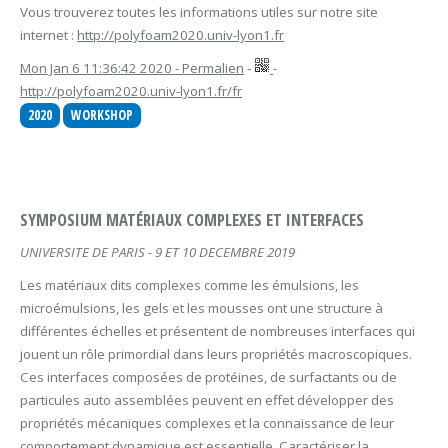
Vous trouverez toutes les informations utiles sur notre site
internet :
http://polyfoam2020.univ-lyon1.fr
Mon Jan 6 11:36:42 2020 - Permalien
-
-
http://polyfoam2020.univ-lyon1.fr/fr
2020
WORKSHOP
SYMPOSIUM MATÉRIAUX COMPLEXES ET INTERFACES
UNIVERSITE DE PARIS - 9 ET 10 DECEMBRE 2019
Les matériaux dits complexes comme les émulsions, les
microémulsions, les gels et les mousses ont une structure à
différentes échelles et présentent de nombreuses interfaces qui
jouent un rôle primordial dans leurs propriétés macroscopiques.
Ces interfaces composées de protéines, de surfactants ou de
particules auto assemblées peuvent en effet développer des
propriétés mécaniques complexes et la connaissance de leur
comportement dynamique est essentielle. Caractériser la